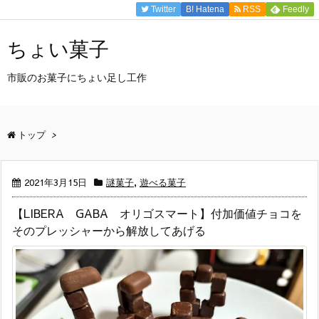
Twitter
B!
Hatena
RSS
Feedly
ちょい菓子
市販のお菓子にちょい足し工作
トップ
>
2021年3月15日
謎菓子
,
遊べる菓子
【LIBERA GABA オリゴスマート】付加価値チョコを
そのプレッシャーから解放してあげる