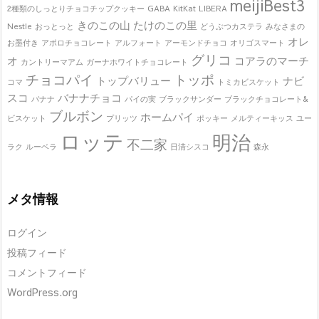
meijiBest3
2種類のしっとりチョコチップクッキー
GABA
KitKat
LIBERA
きのこの山
たけのこの里
Nestle
おっとっと
どうぶつカステラ
みなさまの
オレ
お墨付き
アポロチョコレート
アルフォート
アーモンドチョコ
オリゴスマート
グリコ
オ
コアラのマーチ
カントリーマアム
ガーナホワイトチョコレート
チョコパイ
トッポ
トップバリュー
ナビ
コマ
トミカビスケット
スコ
バナナチョコ
バナナ
パイの実
ブラックサンダー
ブラックチョコレート&
ブルボン
ホームパイ
ビスケット
プリッツ
ポッキー
メルティーキッス
ユー
ロッテ
明治
不二家
ラク
ルーベラ
日清シスコ
森永
メタ情報
ログイン
投稿フィード
コメントフィード
WordPress.org