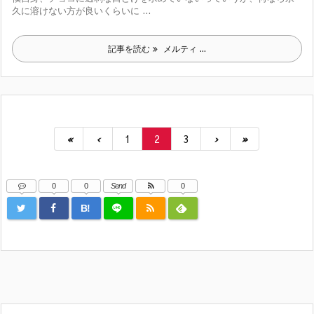
久に溶けない方が良いくらいに ...
記事を読む
メルティ ...
«
‹
1
2
3
›
»
0
0
Send
0
B!