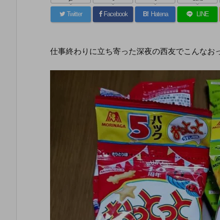
を
入
Twitter
Facebook
B!
Hatena
LINE
力...
仕事終わりに立ち寄った深夜の西友でこんなお