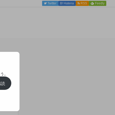
Twitter
B!
Hatena
RSS
Feedly
ょう。
購読