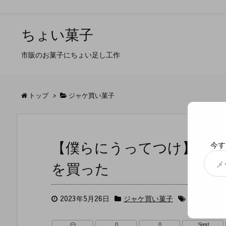
ちょい菓子
市販のお菓子にちょい足し工作
トップ
>
ジャケ買い菓子
【僕らにうってつけ】おっ
今す
メ
を買った
ー
ル
ア
ド
2023年5月26日
ジャケ買い菓子
おっとっと
レ
ス
0
0
Send