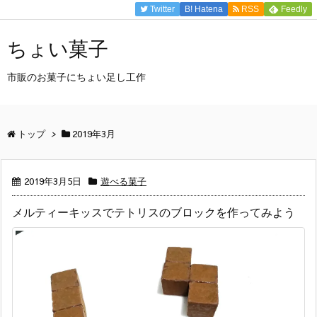
Twitter
B!
Hatena
RSS
Feedly
ちょい菓子
市販のお菓子にちょい足し工作
トップ
>
2019年3月
2019年3月5日
遊べる菓子
メルティーキッスでテトリスのブロックを作ってみよう