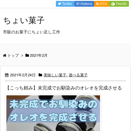
Twitter
B!
Hatena
RSS
Feedly
ちょい菓子
市販のお菓子にちょい足し工作
トップ
>
2021年2月
2021年2月24日
美味しい菓子
,
遊べる菓子
【こっち頼み】未完成でお馴染みのオレオを完成させる