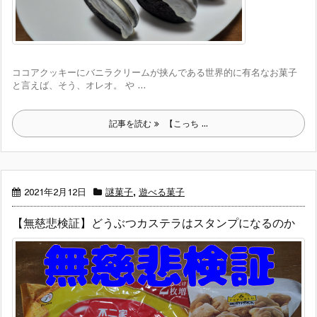
ココアクッキーにバニラクリームが挟んである世界的に有名なお菓子
と言えば、そう、オレオ。 や ...
記事を読む
【こっち ...
2021年2月12日
謎菓子
,
遊べる菓子
【無慈悲検証】どうぶつカステラはスタンプになるのか