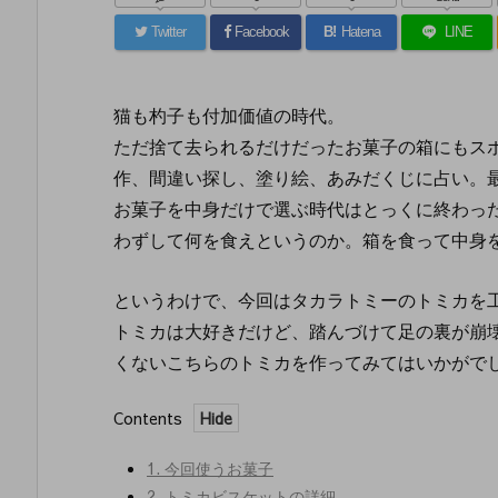
を
入
Twitter
Facebook
B!
Hatena
LINE
力...
猫も杓子も付加価値の時代。
ただ捨て去られるだけだったお菓子の箱にもス
作、間違い探し、塗り絵、あみだくじに占い。
お菓子を中身だけで選ぶ時代はとっくに終わっ
わずして何を食えというのか。箱を食って中身
というわけで、今回はタカラトミーのトミカを
トミカは大好きだけど、踏んづけて足の裏が崩
くないこちらのトミカを作ってみてはいかがで
Contents
1.
今回使うお菓子
2.
トミカビスケットの詳細