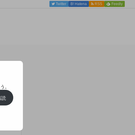
Twitter
B!
Hatena
RSS
Feedly
ょう。
購読