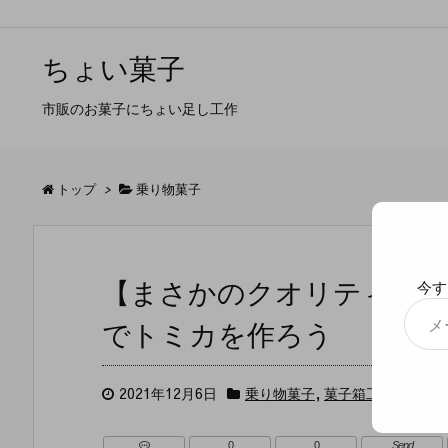
ちょい菓子
市販のお菓子にちょい足し工作
トップ
>
乗り物菓子
【まさかのクオリティ】
今す
メ
でトミカを作ろう
ー
ル
ア
ド
2021年12月6日
乗り物菓子
,
菓子箱工作
,
遊べる
レ
ス
0
0
Send