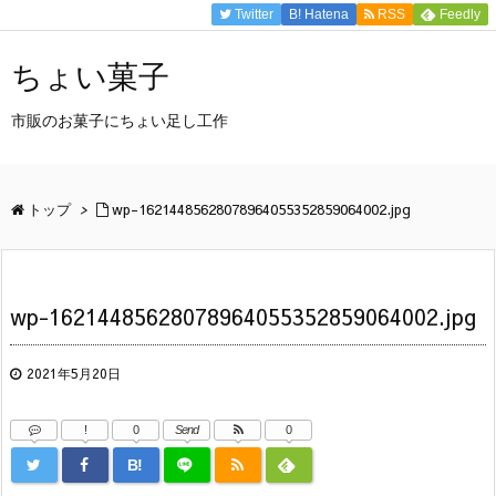
Twitter
B!
Hatena
RSS
Feedly
ちょい菓子
市販のお菓子にちょい足し工作
トップ
>
wp-16214485628078964055352859064002.jpg
wp-16214485628078964055352859064002.jpg
2021年5月20日
!
0
Send
0
B!