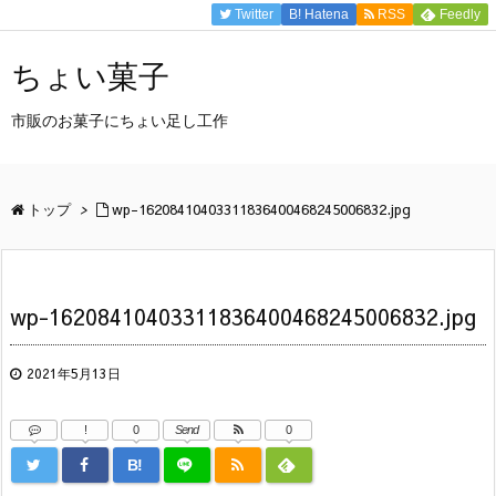
Twitter
B!
Hatena
RSS
Feedly
ちょい菓子
市販のお菓子にちょい足し工作
トップ
>
wp-16208410403311836400468245006832.jpg
wp-16208410403311836400468245006832.jpg
2021年5月13日
!
0
Send
0
B!