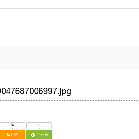
047687006997.jpg
0
RSS
Feedly