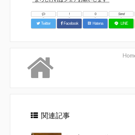
!
0
Send
Twitter
Facebook
B!
Hatena
LINE
Hom
関連記事