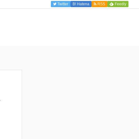
Twitter
B!
Hatena
RSS
Feedly