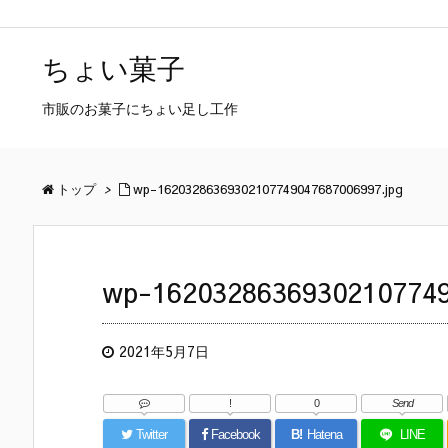
ちょい菓子
市販のお菓子にちょい足し工作
トップ
>
wp-16203286369302107749047687006997.jpg
wp-16203286369302107749
2021年5月7日
!
0
Send
Twitter
Facebook
B!
Hatena
LINE