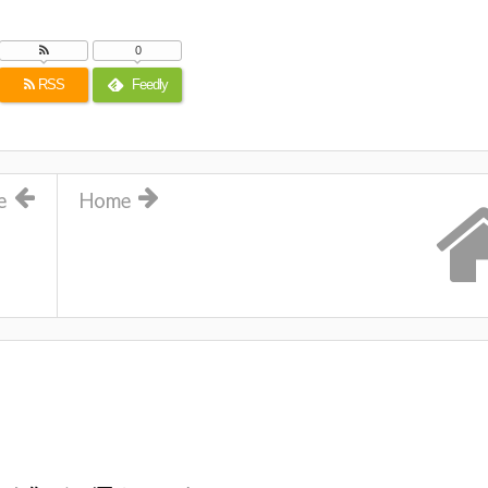
0
RSS
Feedly
e
Home