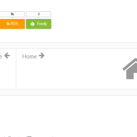
0
RSS
Feedly
e
Home