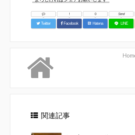
!
0
Send
Twitter
Facebook
B!
Hatena
LINE
Hom
関連記事