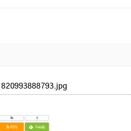
820993888793.jpg
0
RSS
Feedly