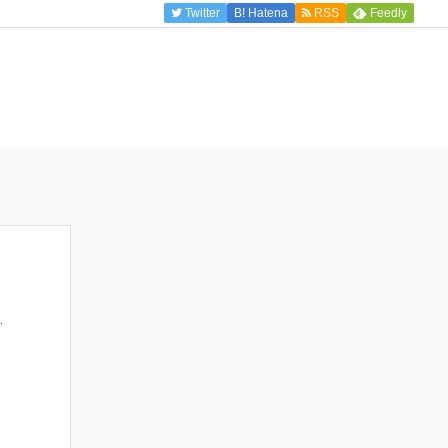
Twitter
B!
Hatena
RSS
Feedly