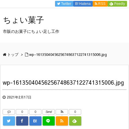
Twitter
B!
Hatena
RSS
Feedly
ちょい菓子
市販のお菓子にちょい足し工作
トップ
>
wp-16135040456256748637122741315006.jpg
wp-16135040456256748637122741315006.jpg
2021年2月17日
0
0
Send
0
B!