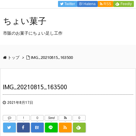
Twitter
B!
Hatena
RSS
Feedly
ちょい菓子
市販のお菓子にちょい足し工作
トップ
>
IMG_20210815_163500
IMG_20210815_163500
2021年8月17日
!
0
Send
0
B!