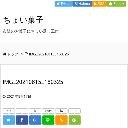
Twitter
B!
Hatena
RSS
Feedly
ちょい菓子
市販のお菓子にちょい足し工作
トップ
>
IMG_20210815_160325
IMG_20210815_160325
2021年8月17日
!
0
Send
0
B!