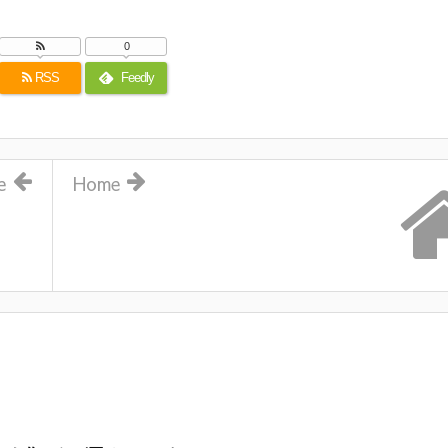
0
RSS
Feedly
e
Home