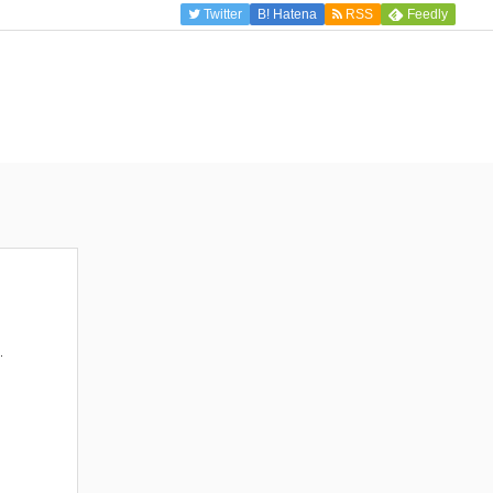
Twitter
B!
Hatena
RSS
Feedly