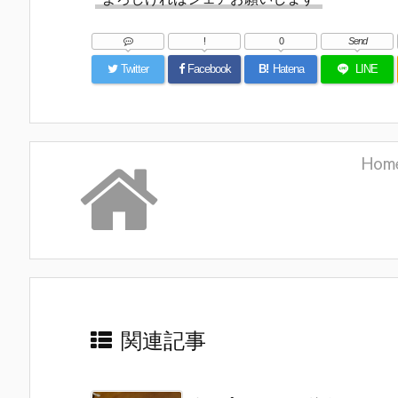
!
0
Send
Twitter
Facebook
B!
Hatena
LINE
Hom
関連記事