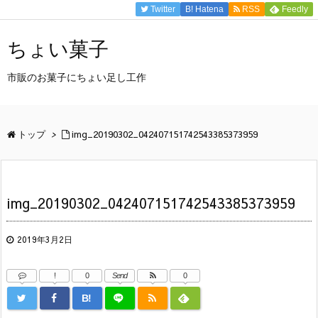
Twitter
B!
Hatena
RSS
Feedly
ちょい菓子
市販のお菓子にちょい足し工作
トップ
>
img_20190302_042407151742543385373959
img_20190302_042407151742543385373959
2019年3月2日
!
0
Send
0
B!