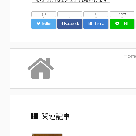
!
0
Send
Twitter
Facebook
B!
Hatena
LINE
Hom
関連記事