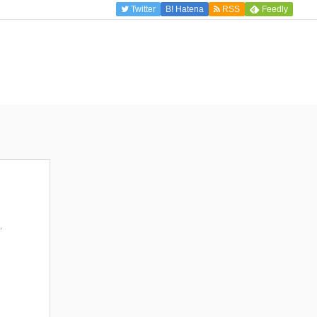
Twitter
B!
Hatena
RSS
Feedly