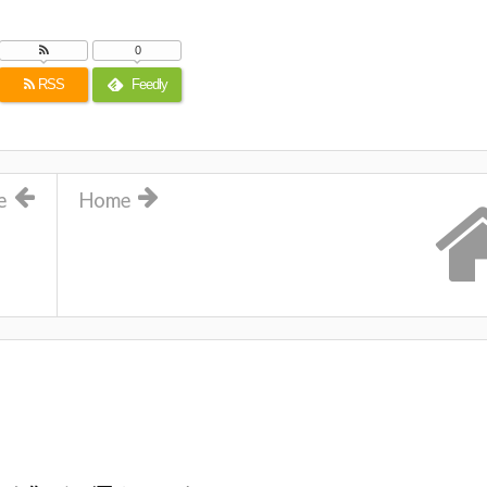
0
RSS
Feedly
e
Home