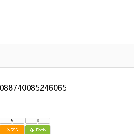
088740085246065
0
RSS
Feedly