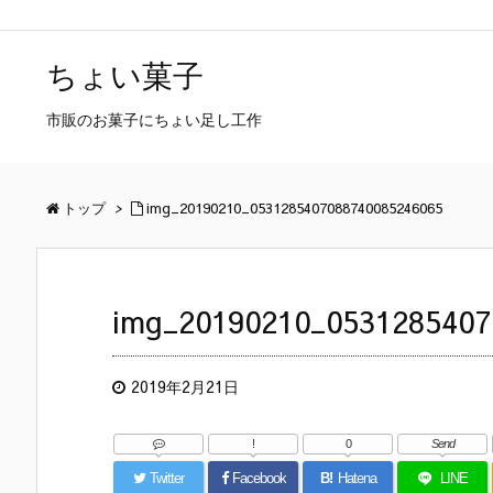
ちょい菓子
市販のお菓子にちょい足し工作
トップ
>
img_20190210_0531285407088740085246065
img_20190210_0531285407
2019年2月21日
!
0
Send
Twitter
Facebook
B!
Hatena
LINE