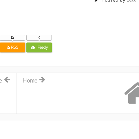
0
RSS
Feedly
e
Home