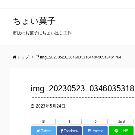
ちょい菓子
市販のお菓子にちょい足し工作
トップ
>
img_20230523_0346035318440496913481764
img_20230523_0346035318
2023年5月24日
!
0
Send
Twitter
Facebook
B!
Hatena
LINE