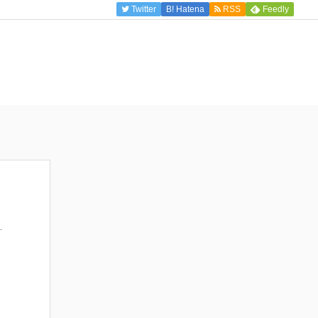
Twitter
B!
Hatena
RSS
Feedly