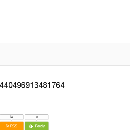
440496913481764
0
RSS
Feedly