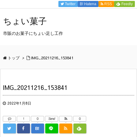
Twitter
B!
Hatena
RSS
Feedly
ちょい菓子
市販のお菓子にちょい足し工作
トップ
>
IMG_20211216_153841
IMG_20211216_153841
2022年1月8日
!
0
Send
0
B!