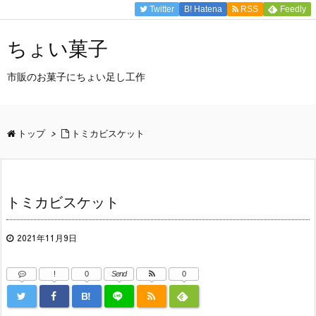
Twitter
B!
Hatena
RSS
Feedly
ちょい菓子
市販のお菓子にちょい足し工作
トップ
>
トミカビスケット
トミカビスケット
2021年11月9日
!
0
Send
0
B!