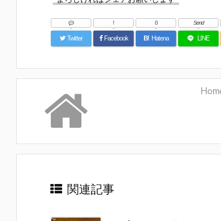
!
0
Send
Twitter
Facebook
B!
Hatena
LINE
Hom
関連記事