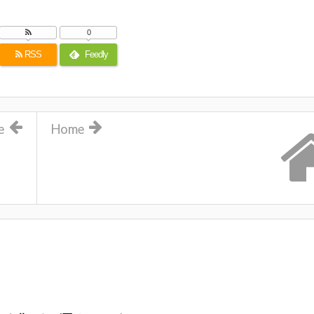
0
RSS
Feedly
e
Home