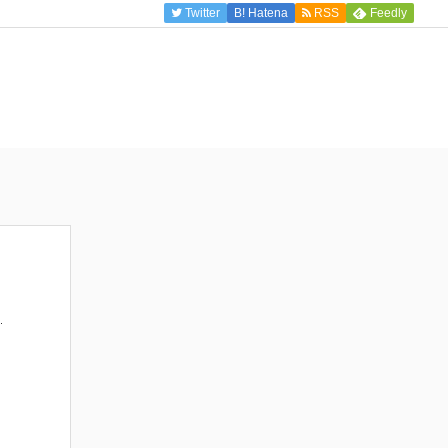
Twitter
B!
Hatena
RSS
Feedly