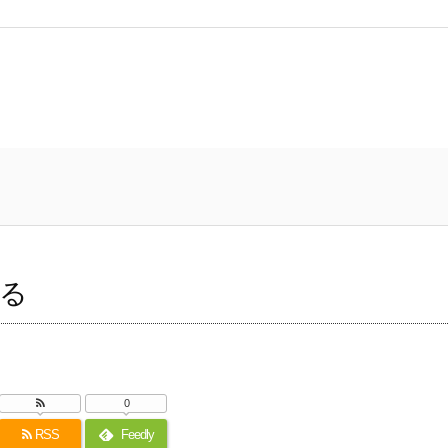
る
0
RSS
Feedly