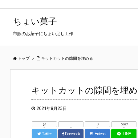
ちょい菓子
市販のお菓子にちょい足し工作
トップ
>
キットカットの隙間を埋める
キットカットの隙間を埋め
2021年8月25日
!
0
Send
Twitter
Facebook
B!
Hatena
LINE