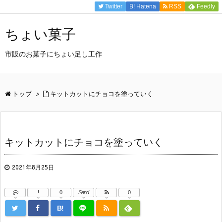
Twitter
B!
Hatena
RSS
Feedly
ちょい菓子
市販のお菓子にちょい足し工作
トップ
>
キットカットにチョコを塗っていく
キットカットにチョコを塗っていく
2021年8月25日
!
0
Send
0
B!