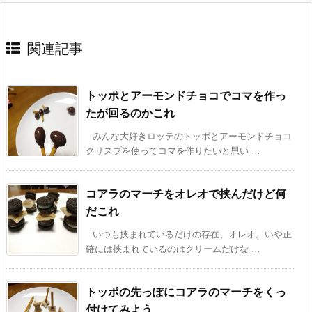
関連記事
トッポとアーモンドチョコでコマを作っ
たが回るのかこれ
みんな大好きロッテのトッポとアーモンドチョコ
クリスプを使ってコマを作りたいと思い ...
コアラのマーチをオレオで挟んだけど何
だこれ
いつも挟まれているだけの存在、オレオ。いや正
確には挟まれているのはクリームだけな ...
トッポの先っぽにコアラのマーチをくっ
付けてみよう