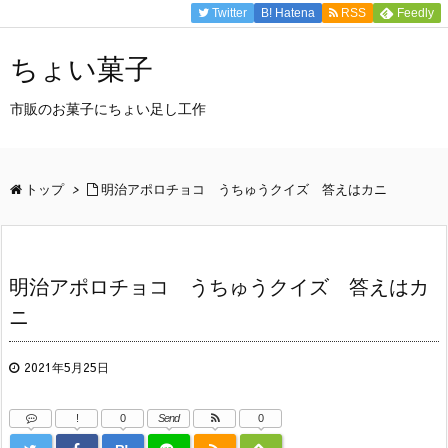
Twitter
B!
Hatena
RSS
Feedly
ちょい菓子
市販のお菓子にちょい足し工作
トップ
>
明治アポロチョコ うちゅうクイズ 答えはカニ
明治アポロチョコ うちゅうクイズ 答えはカ
ニ
2021年5月25日
!
0
Send
0