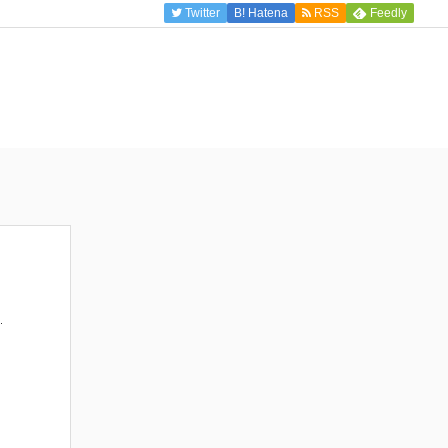
Twitter
B!
Hatena
RSS
Feedly