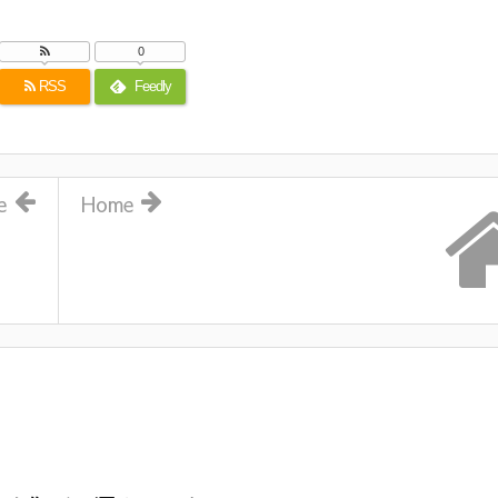
0
RSS
Feedly
e
Home