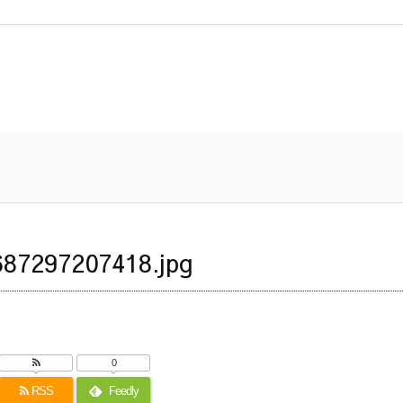
87297207418.jpg
0
RSS
Feedly