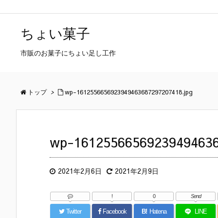
ちょい菓子
市販のお菓子にちょい足し工作
トップ
>
wp-1612556656923949463687297207418.jpg
wp-16125566569239494636
2021年2月6日
2021年2月9日
!
0
Send
Twitter
Facebook
B!
Hatena
LINE