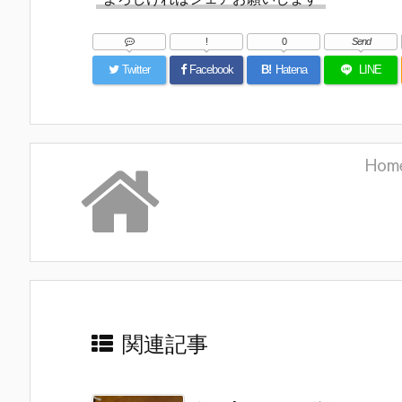
!
0
Send
Twitter
Facebook
B!
Hatena
LINE
Hom
関連記事