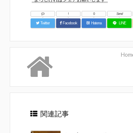
!
0
Send
Twitter
Facebook
B!
Hatena
LINE
Hom
関連記事