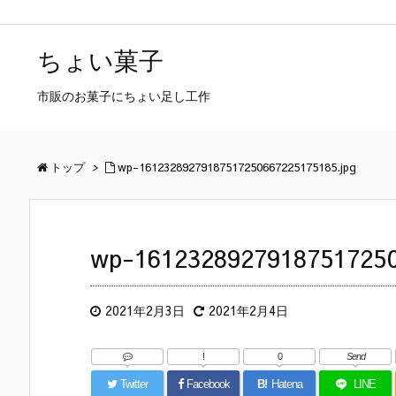
ちょい菓子
市販のお菓子にちょい足し工作
トップ
>
wp-16123289279187517250667225175185.jpg
wp-16123289279187517250
2021年2月3日
2021年2月4日
!
0
Send
Twitter
Facebook
B!
Hatena
LINE