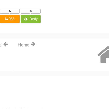
0
RSS
Feedly
e
Home