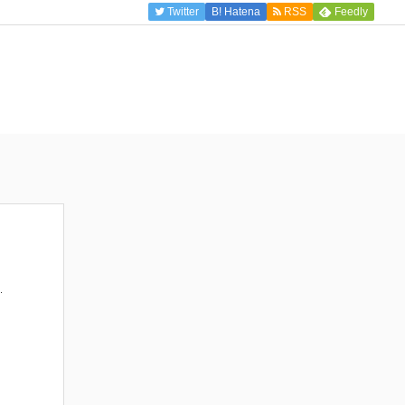
Twitter
B!
Hatena
RSS
Feedly