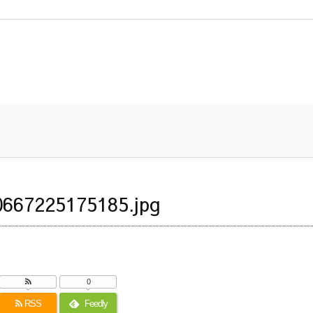
667225175185.jpg
0
RSS
Feedly