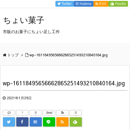
Twitter
B!
Hatena
RSS
Feedly
ちょい菓子
市販のお菓子にちょい足し工作
トップ
>
wp-16118495656662865251493210840164.jpg
wp-16118495656662865251493210840164.jpg
2021年1月29日
!
0
Send
0
B!