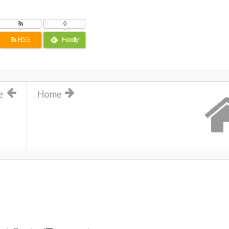
0
RSS
Feedly
e
Home