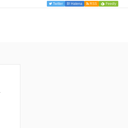
Twitter
B!
Hatena
RSS
Feedly