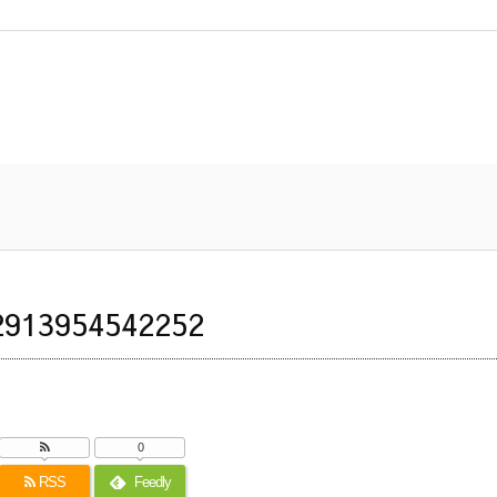
2913954542252
0
RSS
Feedly