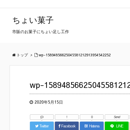
ちょい菓子
市販のお菓子にちょい足し工作
トップ
>
wp-15894856625045581212913954542252
wp-1589485662504558121
2020年5月15日
!
0
Send
Twitter
Facebook
B!
Hatena
LINE