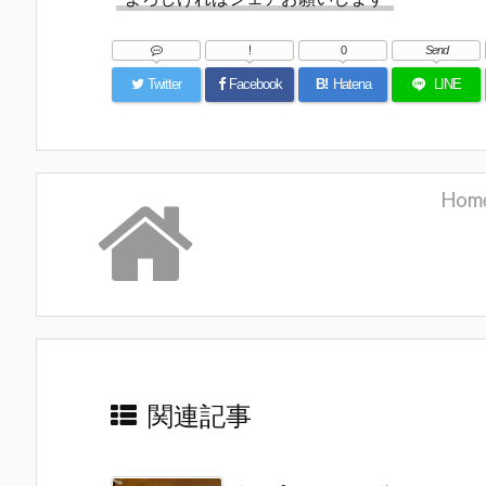
!
0
Send
Twitter
Facebook
B!
Hatena
LINE
Hom
関連記事