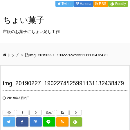
Twitter
B!
Hatena
RSS
Feedly
ちょい菓子
市販のお菓子にちょい足し工作
トップ
>
img_20190227_1902274525991131132438479
img_20190227_1902274525991131132438479
2019年3月2日
!
0
Send
0
B!