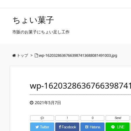
ちょい菓子
市販のお菓子にちょい足し工作
トップ
>
wp-16203286367663987413688081491003.jpg
wp-1620328636766398741
2021年5月7日
!
0
Send
Twitter
Facebook
B!
Hatena
LINE