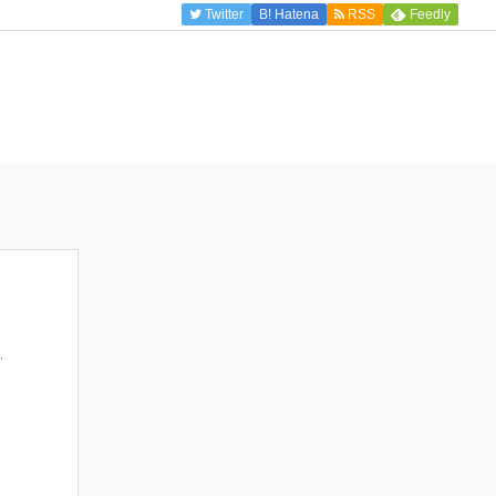
Twitter
B!
Hatena
RSS
Feedly