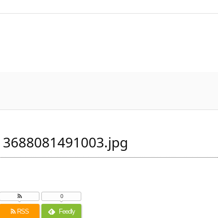
3688081491003.jpg
0
RSS
Feedly