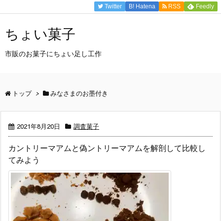
Twitter
B!
Hatena
RSS
Feedly
ちょい菓子
市販のお菓子にちょい足し工作
トップ
>
みなさまのお墨付き
2021年8月20日
調査菓子
カントリーマアムと偽ントリーマアムを解剖して比較し
てみよう