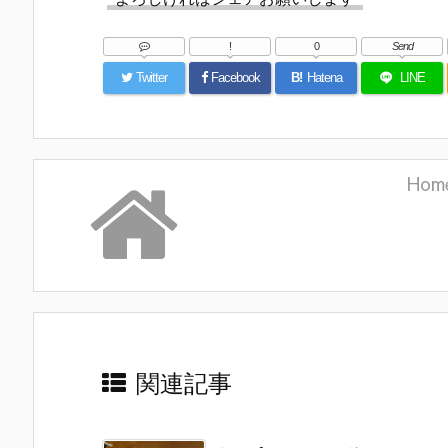
!
0
Send
Twitter
Facebook
B!
Hatena
LINE
Hom
関連記事