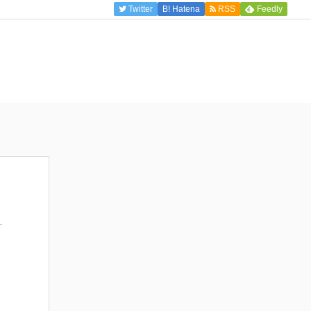
Twitter
B!
Hatena
RSS
Feedly