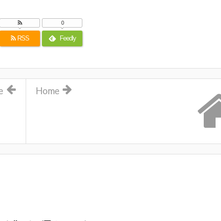
0
RSS
Feedly
e
Home