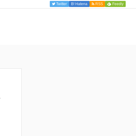
Twitter
B!
Hatena
RSS
Feedly