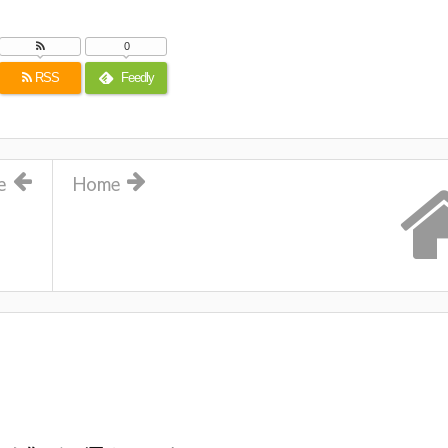
0
RSS
Feedly
e
Home