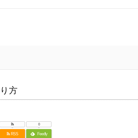
り方
0
RSS
Feedly