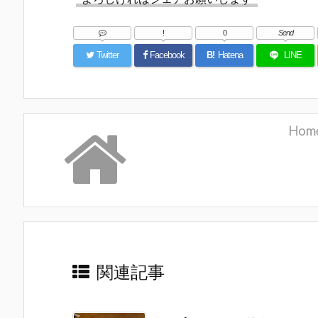
!
0
Send
Twitter
Facebook
B!
Hatena
LINE
Hom
関連記事