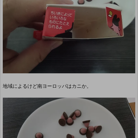
地域によるけど南ヨーロッパはカニか。