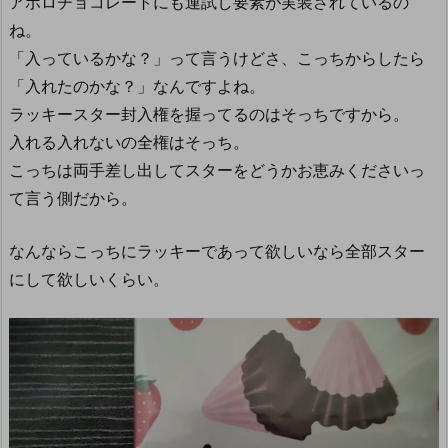
アポロチョコレートにも運試し要素が実装されているの
ね。
「入っているかな？」って言うけどさ、こっちからしたら
「入れたのかな？」なんですよね。
ラッキースター封入権を握ってるのはそっちですから。
入れる入れないの全権はそっち。
こっちは両手差し出してスターをどうかお恵みくださいっ
て言う側だから。
なんならこっちにラッキーであって欲しいなら全部スター
にして欲しいくらい。