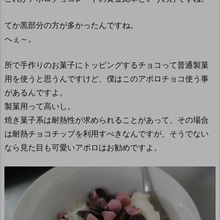
てか黒部分の方が多かったんですね。
へぇ～。
所で手作りのお菓子にトッピングするチョコって普通製菓
用を使うと思うんですけど、僕はこのアポロチョコ使う事
があるんですよ。
製菓用って高いし。
焼き菓子系は耐熱性が求められることがあって、その場合
は耐熱チョコチップを利用すべきなんですが、そうでない
なら見た目も可愛いアポロはお勧めですよ。