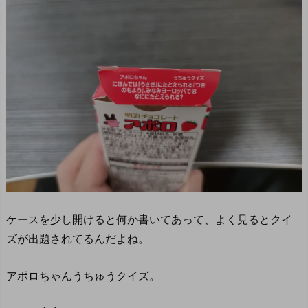
ケースを少し開けると何か書いてあって、よく見るとクイ
ズが出題されてるんだよね。
アポロちゃんうちゅうクイズ。