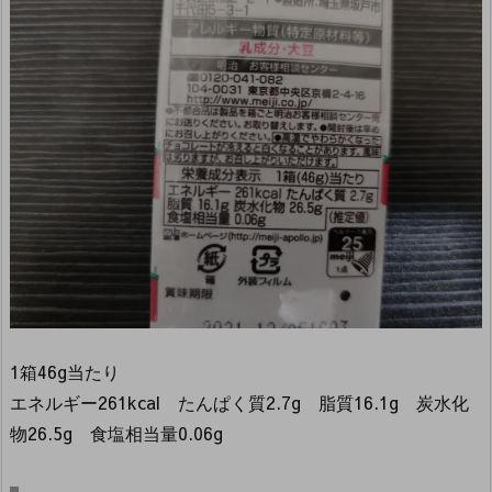
1箱46g当たり
エネルギー261kcal たんぱく質2.7g 脂質16.1g 炭水化
物26.5g 食塩相当量0.06g