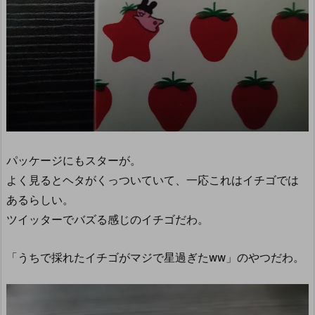
パッケージにもスターが。
よく見るとヘタがくっついていて、一応これはイチゴでは
あるらしい。
ツイッターでバズる感じのイチゴだわ。
「うちで採れたイチゴがマジで星過ぎたww」のやつだわ。