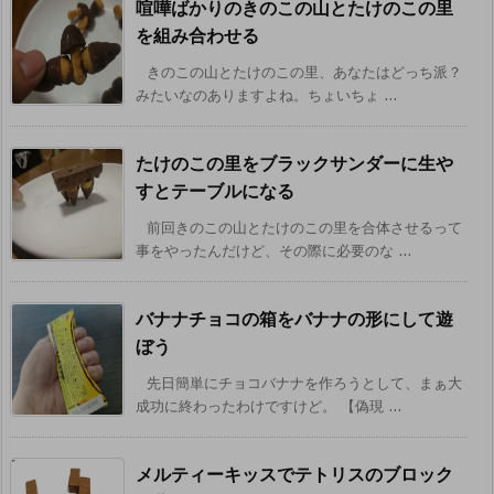
喧嘩ばかりのきのこの山とたけのこの里
を組み合わせる
きのこの山とたけのこの里、あなたはどっち派？
みたいなのありますよね。ちょいちょ ...
たけのこの里をブラックサンダーに生や
すとテーブルになる
前回きのこの山とたけのこの里を合体させるって
事をやったんだけど、その際に必要のな ...
バナナチョコの箱をバナナの形にして遊
ぼう
先日簡単にチョコバナナを作ろうとして、まぁ大
成功に終わったわけですけど。 【偽現 ...
メルティーキッスでテトリスのブロック