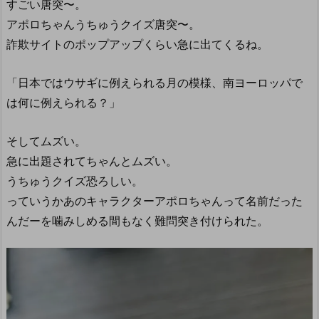
すごい唐突〜。
アポロちゃんうちゅうクイズ唐突〜。
詐欺サイトのポップアップくらい急に出てくるね。
「日本ではウサギに例えられる月の模様、南ヨーロッパで
は何に例えられる？」
そしてムズい。
急に出題されてちゃんとムズい。
うちゅうクイズ恐ろしい。
っていうかあのキャラクターアポロちゃんって名前だった
んだーを噛みしめる間もなく難問突き付けられた。