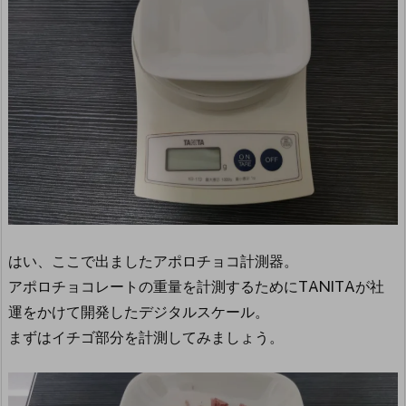
はい、ここで出ましたアポロチョコ計測器。
アポロチョコレートの重量を計測するためにTANITAが社
運をかけて開発したデジタルスケール。
まずはイチゴ部分を計測してみましょう。