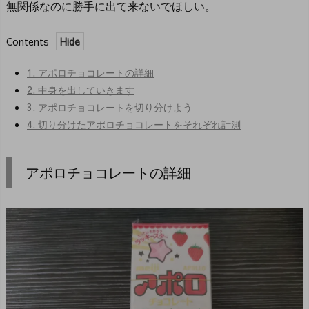
無関係なのに勝手に出て来ないでほしい。
Contents
1.
アポロチョコレートの詳細
2.
中身を出していきます
3.
アポロチョコレートを切り分けよう
4.
切り分けたアポロチョコレートをそれぞれ計測
アポロチョコレートの詳細