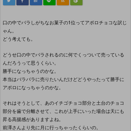
B!
口の中でバラしがちなお菓子の1位ってアポロチョコな訳じ
ゃん。
どう考えても。
どうせ口の中でバラされるのに何でくっついて売っている
んだろうって思うくらい。
勝手になっちゃうのかな。
本当はバラバラに売りたいんだけどどうやったって勝手に
アポロになっちゃうのかな。
それはそうとして、あのイチゴチョコ部分と土台のチョコ
部分を歯で分離させて、これが上手にいった場合は天にも
昇る高揚感がありますよね。
前澤さんより先に月に行っちゃったくらいの。