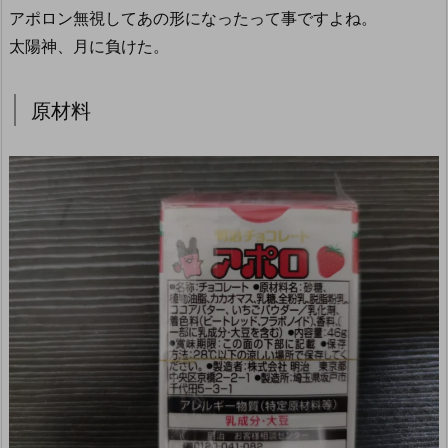
アポロン無視してあの形になったって事ですよね。
太陽神、月に負けた。
原材料