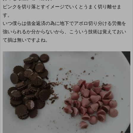
ピンクを切り落とすイメージでいくとうまく切り離せま
す。
いつ僕らは借金返済の為に地下でアポロ切り分ける労働を
強いられるか分からないから、こういう技術は覚えておい
て損は無いですよね。