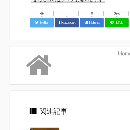
!
0
Send
Twitter
Facebook
B!
Hatena
LINE
Hom
関連記事