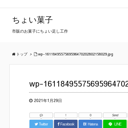
ちょい菓子
市販のお菓子にちょい足し工作
トップ
>
wp-1611849557569596470202802158029.jpg
wp-16118495575695964702
2021年1月29日
!
0
Send
Twitter
Facebook
B!
Hatena
LINE