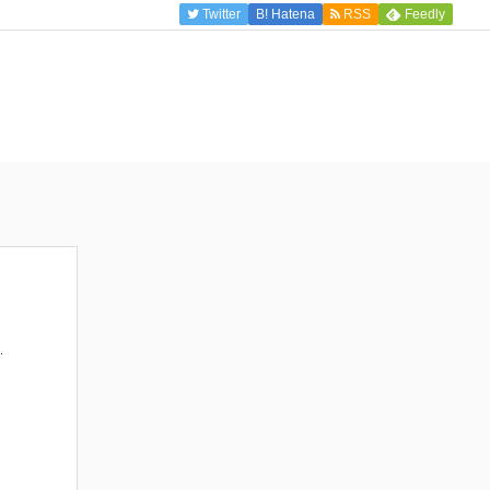
Twitter
B!
Hatena
RSS
Feedly