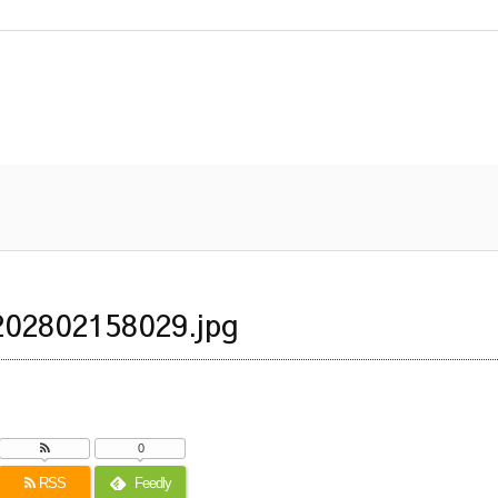
02802158029.jpg
0
RSS
Feedly