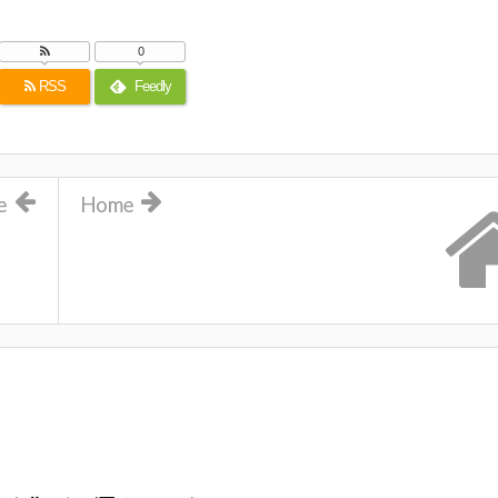
0
RSS
Feedly
e
Home